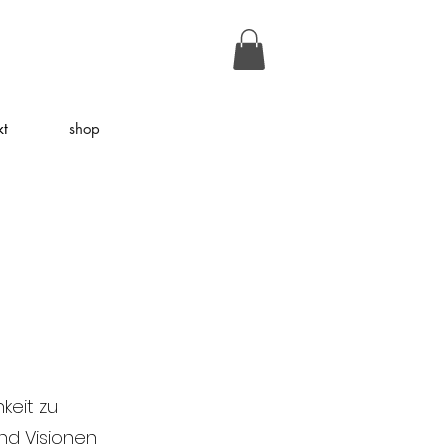
kt
shop
hkeit zu
nd Visionen