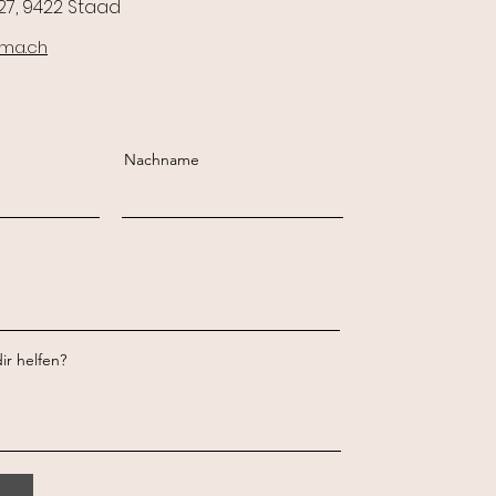
27, 9422 Staad
lma.ch
Nachname
ir helfen?