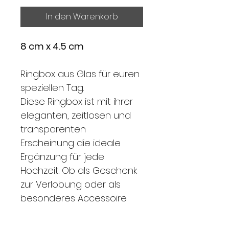
In den Warenkorb
8 cm x 4.5 cm
Ringbox aus Glas für euren 
speziellen Tag. 
Diese Ringbox ist mit ihrer 
eleganten, zeitlosen und 
transparenten 
Erscheinung die ideale 
Ergänzung für jede 
Hochzeit. Ob als Geschenk 
zur Verlobung oder als 
besonderes Accessoire 
für den großen Tag, sie 
verleiht jedem Moment 